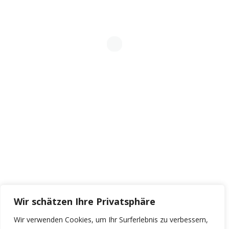
CommTech Academy
Phone: +49 (0) 40 253185-111
Mail: info@agcommtech.de
📰
Programm
Zeughausmarkt 35
20459 Hamburg
QUICK LINKS
Über Uns
Webinare
Materialien
Inhouse CommTech Starter
Wir schätzen Ihre Privatsphäre
Wir verwenden Cookies, um Ihr Surferlebnis zu verbessern,